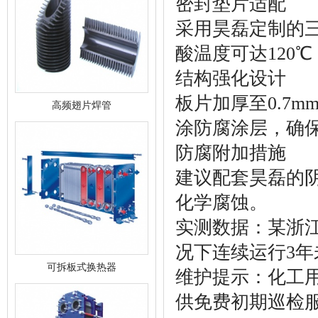
密封垫片适配
采用昊磊定制的三
酸温度可达120
结构强化设计
板片加厚至0.7m
高频翅片焊管
涂防腐涂层，确保承
防腐附加措施
建议配套昊磊的
化学腐蚀。
实测数据：某浙
况下连续运行3
可拆板式换热器
维护提示：化工
供免费初期巡检