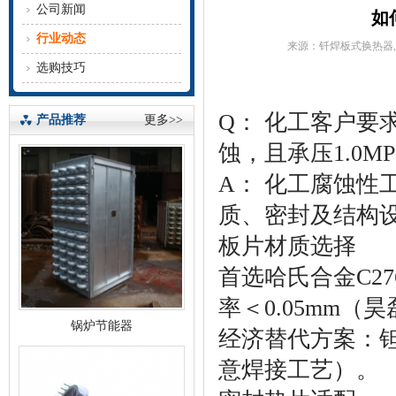
公司新闻
如
行业动态
来源：钎焊板式换热器,
选购技巧
Q： 化工客户要
产品推荐
更多>>
蚀，且承压1.0
A： 化工腐蚀性
质、密封及结构
板片材质选择
首选哈氏合金C2
率＜0.05mm
锅炉节能器
经济替代方案：钽
意焊接工艺）。